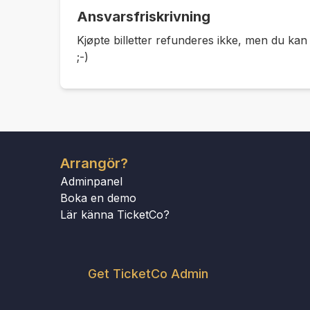
Ansvarsfriskrivning
Kjøpte billetter refunderes ikke, men du kan g
;-)
Arrangör?
Adminpanel
Boka en demo
Lär känna TicketCo?
Get TicketCo Admin