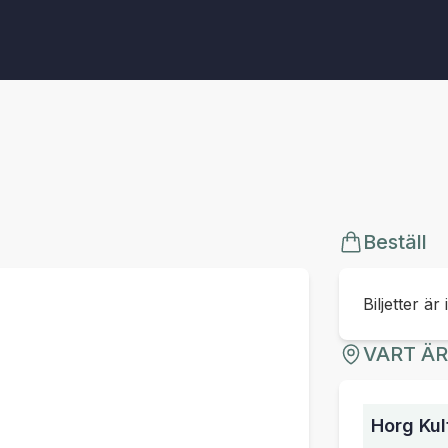
Beställ
Biljetter är 
VART Ä
Horg Kul