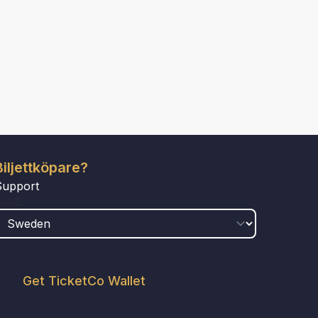
Biljettköpare?
Support
LAND
Get TicketCo Wallet