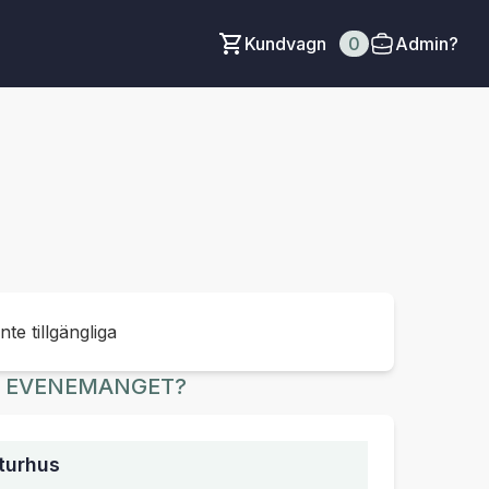
Kundvagn
0
Admin?
inte tillgängliga
R EVENEMANGET?
turhus