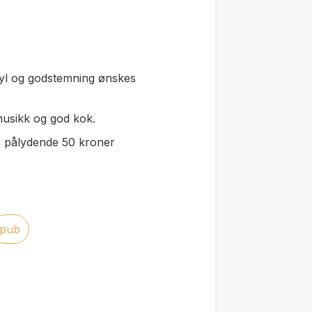
inyl og godstemning ønskes
musikk og god kok.
tter pålydende 50 kroner
pub